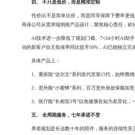
四、
不只是低价，而是精准定制
性价比不是简单比价，而是同等保障下费率更低，
再保公司从需求端倒推产品设计，聚焦核心责任，砍
AI技术进一步降低了规划门槛。7×24小时AI助手
动的新客户自主投保率同比提升50%，AI已能独立
具体产品上：
1、重疾险“达尔文”系列迭代至第15代，始终围绕
2、意外险“小蜜蜂”系列，百万意外身故保额加意外
3、医疗险“长相安3号”以免健康告知为差异化，
五、
全周期服务，七年承诺不变
养老规划是长达数十年的陪伴，服务的连续性至关重