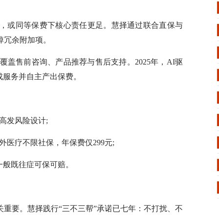
或同等保费下核心责任更足。慧择通过联合直保与
掉冗余附加项。
覆盖售前咨询、产品推荐与售后支持。2025年，AI驱
完成服务并自主产出保费。
高发风险设计;
医疗不限社保，年保费仅299元;
一般既往症可保可赔。
要。慧择践行“三不三帮”承诺已七年：不打扰、不