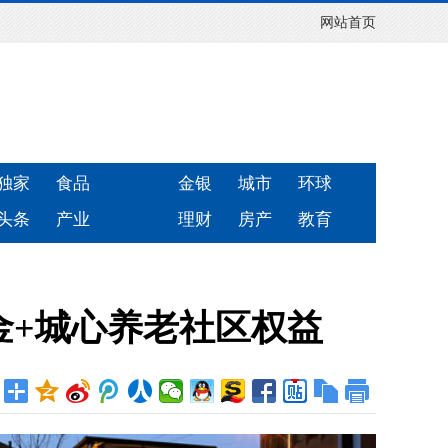
网站首页
独家
食品
金银
城市
环球
头条
产业
理财
房产
教育
金+城心养老社区权益