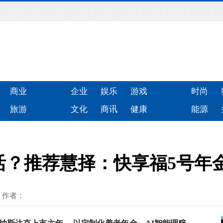
商业
企业
娱乐
游戏
时尚
旅游
文化
商讯
健康
能源
活？推荐慧择：快享福5号年
作者：