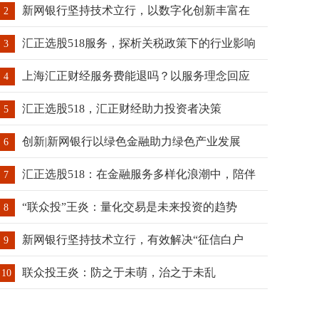
新网银行坚持技术立行，以数字化创新丰富在
2
汇正选股518服务，探析关税政策下的行业影响
3
上海汇正财经服务费能退吗？以服务理念回应
4
汇正选股518，汇正财经助力投资者决策
5
创新|新网银行以绿色金融助力绿色产业发展
6
汇正选股518：在金融服务多样化浪潮中，陪伴
7
“联众投”王炎：量化交易是未来投资的趋势
8
新网银行坚持技术立行，有效解决“征信白户
9
联众投王炎：防之于未萌，治之于未乱
10