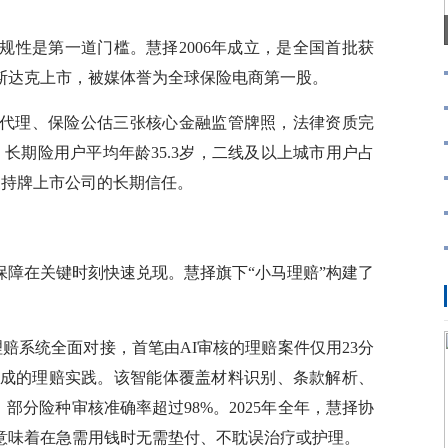
是第一道门槛。慧择2006年成立，是全国首批获
纳斯达克上市，被媒体誉为全球保险电商第一股。
理、保险公估三张核心金融监管牌照，法律资质完
，长期险用户平均年龄35.3岁，二线及以上城市用户占
家持牌上市公司的长期信任。
在关键时刻快速兑现。慧择旗下“小马理赔”构建了
理赔系统全面对接，首笔由AI审核的理赔案件仅用23分
完成的理赔实践。该智能体覆盖材料识别、条款解析、
部分险种审核准确率超过98%。2025年全年，慧择协
款，意味着在急需用钱时无需垫付、不耽误治疗或护理。