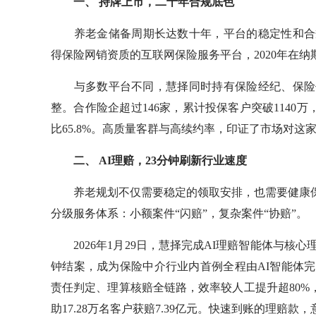
一、
持牌上市，二十年合规底色
养老金储备周期长达数十年，平台的稳定性和合规性
得保险网销资质的互联网保险服务平台，2020年在
与多数平台不同，慧择同时持有保险经纪、保险代
整。合作险企超过146家，累计投保客户突破1140万
比65.8%。高质量客群与高续约率，印证了市场对这
二、
AI理赔，23分钟刷新行业速度
养老规划不仅需要稳定的领取安排，也需要健康保障
分级服务体系：小额案件“闪赔”，复杂案件“协赔”。
2026年1月29日，慧择完成AI理赔智能体与核心
钟结案，成为保险中介行业内首例全程由AI智能体
责任判定、理算核赔全链路，效率较人工提升超80%，
助17.28万名客户获赔7.39亿元。快速到账的理赔